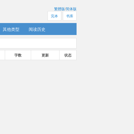
繁體版
/
简体版
完本
书库
其他类型
阅读历史
字数
更新
状态