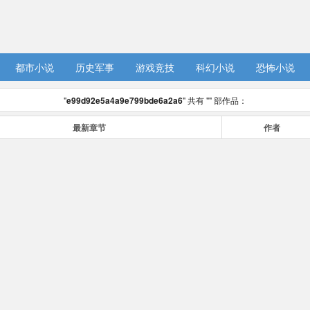
都市小说
历史军事
游戏竞技
科幻小说
恐怖小说
"
e99d92e5a4a9e799bde6a2a6
" 共有 "
" 部作品：
最新章节
作者