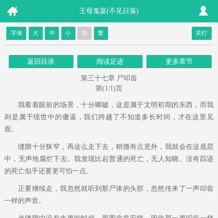
王母鬼宴(不见日落)
字体
大
中
小
简
繁
关灯
返回目录
阅读足迹
更多章节
第三十七章 尸叩齿
第(1/1)页
我看着眼前的场景，十分唏嘘，这是属于文明初期的东西，而我
则是属于现世中的傻逼，我们跨越了不知道多长时间，才在这里见
面。
缝隙十分狭窄，再这么走下去，稍微有点意外，我就会在这底层
中，无声地腐烂下去。我发现比起普通的死亡，无人知晓、没有踪迹
的死亡似乎还要更可怕一点。
正要继续走，我忽然就听到那尸体的头部，忽然传来了一声叩齿
一样的声音。