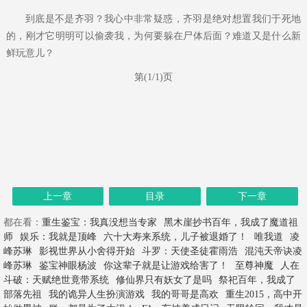
到底是不是齐羽？我心中非常疑惑，齐羽是绝对想置我们于死地
的，刚才它明明可以偷袭我，为何要躲在尸体后面？难道又是什么新
鲜玩意儿？
第(1/1)页
上一章
目录
下一章
都在看：
重生鉴宝：我真没想当专家
黑木崖抄书百年，我成了魔道祖
师
娱乐：我就是顶峰
六十大寿来系统，儿子被退婚了！
唯我道
凌
峰苏琳
影视世界从小舍得开始
斗罗：天使圣徒霍雨浩
混沌天帝诀凌
峰苏琳
鉴宝神眼杨波
你这辈子就是让游戏给害了！
至尊神魔
人在
斗破：天赋绝世竟带系统
修仙界只有妖女了是吗
祭祀百年，我成了
部落先祖
我的诡异人生扮演游戏
我的哥哥是高欢
重生2015，高中开