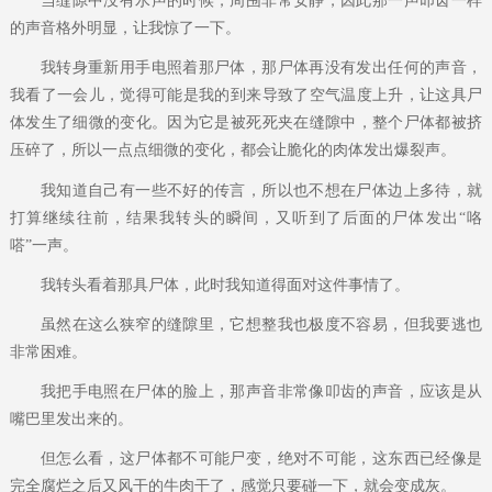
当缝隙中没有水声的时候，周围非常安静，因此那一声叩齿一样
的声音格外明显，让我惊了一下。
我转身重新用手电照着那尸体，那尸体再没有发出任何的声音，
我看了一会儿，觉得可能是我的到来导致了空气温度上升，让这具尸
体发生了细微的变化。因为它是被死死夹在缝隙中，整个尸体都被挤
压碎了，所以一点点细微的变化，都会让脆化的肉体发出爆裂声。
我知道自己有一些不好的传言，所以也不想在尸体边上多待，就
打算继续往前，结果我转头的瞬间，又听到了后面的尸体发出“咯
嗒”一声。
我转头看着那具尸体，此时我知道得面对这件事情了。
虽然在这么狭窄的缝隙里，它想整我也极度不容易，但我要逃也
非常困难。
我把手电照在尸体的脸上，那声音非常像叩齿的声音，应该是从
嘴巴里发出来的。
但怎么看，这尸体都不可能尸变，绝对不可能，这东西已经像是
完全腐烂之后又风干的牛肉干了，感觉只要碰一下，就会变成灰。