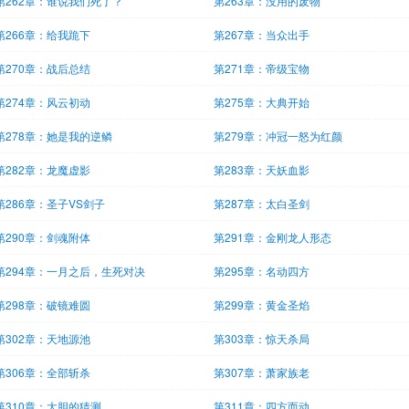
第262章：谁说我们死了？
第263章：没用的废物
第266章：给我跪下
第267章：当众出手
第270章：战后总结
第271章：帝级宝物
第274章：风云初动
第275章：大典开始
第278章：她是我的逆鳞
第279章：冲冠一怒为红颜
第282章：龙魔虚影
第283章：天妖血影
第286章：圣子VS剑子
第287章：太白圣剑
第290章：剑魂附体
第291章：金刚龙人形态
第294章：一月之后，生死对决
第295章：名动四方
第298章：破镜难圆
第299章：黄金圣焰
第302章：天地源池
第303章：惊天杀局
第306章：全部斩杀
第307章：萧家族老
第310章：大胆的猜测
第311章：四方而动