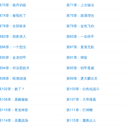
第70章：炼丹切磋
第71章：上古秘法
第74章：被冤枉了
第75章：路遇埋伏
第78章：全部斩杀
第79章：金色飞剑
第82章：雨夜潜入
第83章：一击得手
第86章：一个想法
第87章：童叟无欺
第90章：金龙铠甲
第91章：绑架
第94章：对决君皓月
第95章：铠甲显威
第98章：暗潮汹涌
第99章：萧天麟出关
第102章：败了？
第103章：白热化战斗
第106章：愿赌服输
第107章：大帝陵墓
第110章：青龙神形
第111章：打神鞭
第114章：圣魔战场
第115章：魔教众人