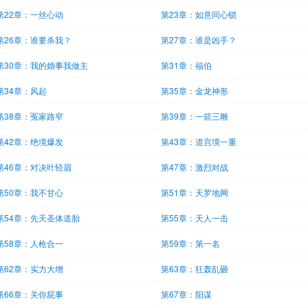
第22章：一丝心动
第23章：如意同心锁
第26章：谁要杀我？
第27章：谁是凶手？
第30章：我的婚事我做主
第31章：福伯
第34章：风起
第35章：金龙神形
第38章：冤家路窄
第39章：一箭三雕
第42章：绝境爆发
第43章：道宫境一重
第46章：对决叶轻眉
第47章：激烈对战
第50章：我不甘心
第51章：天罗地网
第54章：先天圣体道胎
第55章：天人一击
第58章：人枪合一
第59章：第一名
第62章：实力大增
第63章：狂轰乱砸
第66章：关你屁事
第67章：阳谋