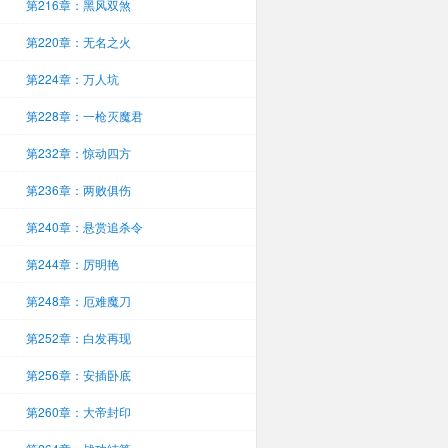
第216章：黑风双煞
第220章：无名之火
第224章：万人坑
第228章：一枪灭魔君
第232章：惊动四方
第236章：两败俱伤
第240章：悬赏追杀令
第244章：厉明艳
第248章：厄难魔刀
第252章：白发再现
第256章：安插卧底
第260章：大帝封印