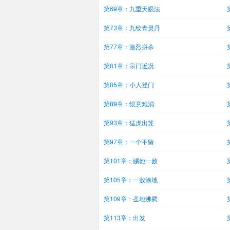
第69章：九重天眼法
第73章：九纹青灵丹
第77章：激烈拼杀
第81章：宗门近况
第85章：小人登门
第89章：恨意难消
第93章：猛虎出笼
第97章：一个不留
第101章：赐他一败
第105章：一败涂地
第109章：圣地沸腾
第113章：出发