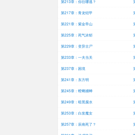
第213章：你往哪逃？
第217章：青龙铠甲
第221章：紫金帝山
第225章：死气浓郁
第229章：变异古尸
第233章：一夫当关
第237章：困境
第241章：东方明
第245章：螳螂捕蝉
第249章：暗黑腐水
第253章：白发魔女
第257章：辰南死了？