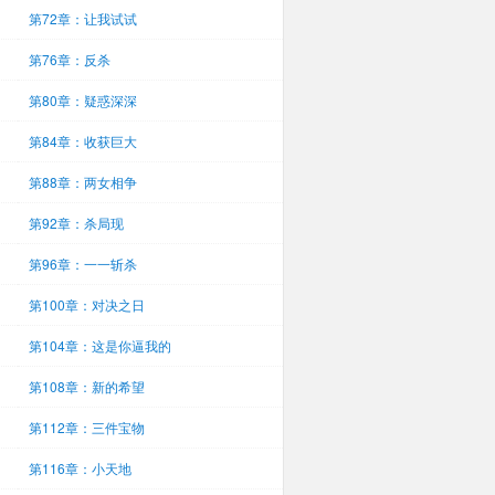
第72章：让我试试
第76章：反杀
第80章：疑惑深深
第84章：收获巨大
第88章：两女相争
第92章：杀局现
第96章：一一斩杀
第100章：对决之日
第104章：这是你逼我的
第108章：新的希望
第112章：三件宝物
第116章：小天地