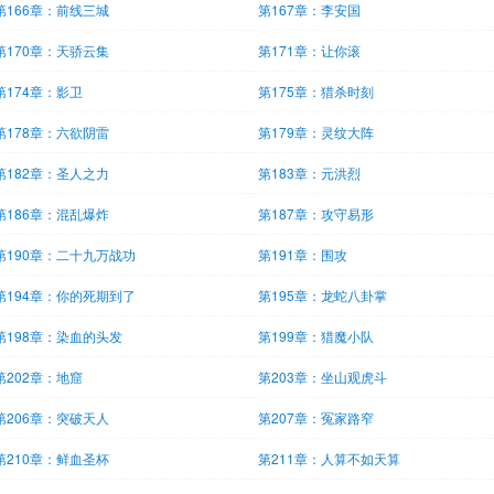
第166章：前线三城
第167章：李安国
第170章：天骄云集
第171章：让你滚
第174章：影卫
第175章：猎杀时刻
第178章：六欲阴雷
第179章：灵纹大阵
第182章：圣人之力
第183章：元洪烈
第186章：混乱爆炸
第187章：攻守易形
第190章：二十九万战功
第191章：围攻
第194章：你的死期到了
第195章：龙蛇八卦掌
第198章：染血的头发
第199章：猎魔小队
第202章：地窟
第203章：坐山观虎斗
第206章：突破天人
第207章：冤家路窄
第210章：鲜血圣杯
第211章：人算不如天算