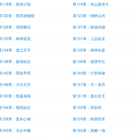
第118章：猎杀计划
第119章：坐山观虎斗
第122章：第四道枷锁
第123章：锦绣山河
第126章：强势碾压
第127章：跪地求饶
第130章：精神道莲
第131章：上品血灵
第134章：逃之夭夭
第135章：精神化形
第138章：最强状态
第139章：底牌齐出
第142章：黑妖帝塔
第143章：疗伤突破
第146章：大日天灾
第147章：天一圣丹
第150章：陵墓崩塌
第151章：逃出生天
第154章：视我如宝
第155章：厉勿邪
第158章：复杂心绪
第159章：联袂而至
第162章：当众对赌
第163章：再赌一场