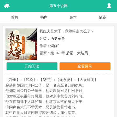
第五小说网
首页
书库
完本
足迹
我姐夫是太子，我纨绔点怎么了？
分类：
历史军事
作者：
烟雨’
更新：
第1078章 后记（大结局）
开始阅读
查看目录
【种田】+【轻松】+【架空】+【无系统】+【人设鲜明】
穿越到楚国的许闲公子，是一名实至名归的纨绔。
他煽动国公府公子逃学，他去教坊司竟往回拿钱。
他对朝廷权臣拳打脚踢，他对京中权贵刀剑相向。
他在抑商律下大肆经商，他将京师扰的鸡犬不宁。
许闲声色犬马不学无术，恶贯满盈罄竹难书。
朝中许多人对许闲恨得咬牙切齿，痛心疾首。