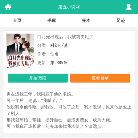
第五小说网
首页
书库
完本
足迹
白月光出现后，我被前夫甩了
分类：
科幻小说
作者：
佚名
更新：
第2885章
开始阅读
查看目录
男友追我三年，我同意了他的求婚。
可一年后，他说：“我腻了。”
他说我令他作呕，那我改。可改了之后，我才发现，原来他是爱上
了别人。
那我就离婚，带娃，提升自己，虐渣男渣女，成为大佬。
可当我真正成长后，前夫却来找我求复合？滚远点。