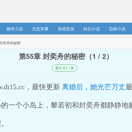
都市小说
历史军事
游戏竞技
科幻小说
恐怖小说
章 封奕舟的秘密
第55章 封奕舟的秘密（1 / 2）
鹿火火1 / 著
w.di15.cc，最快更新 
离婚后，她光芒万丈
最
的一个小岛上，黎若初和封奕舟都静静地躺
。 