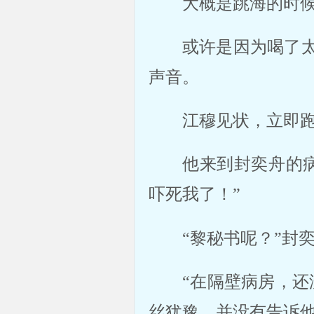
大概是跳海的时候
或许是因为喝了
声音。 
江穆见状，立即跑
他来到封奕舟的
吓死我了！” 
“黎秘书呢？”封
“在隔壁病房，
丝犹豫，并没有告诉他