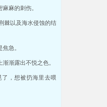
麻麻的刺伤。 
荆棘以及海水侵蚀的结
焦急。 
渐渐露出不悦之色。 
晃了，想被扔海里去喂