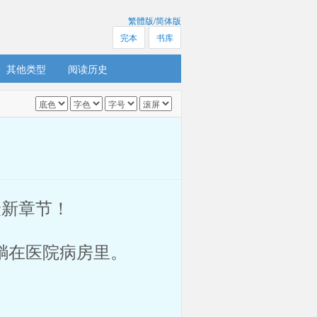
繁體版
/
简体版
完本
书库
其他类型
阅读历史
新章节！ 
在医院病房里。 