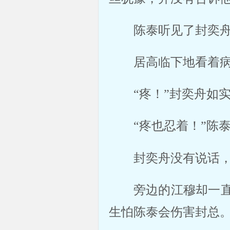
陈泰听见了封奕舟
居高临下地看着病
“疼！”封奕舟如实
“疼也忍着！”陈泰
封奕舟没有说话，
旁边的江穆却一
生怕陈泰会伤害封总。