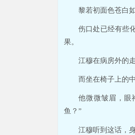
黎若初面色苍白如
伤口处已经有些
果。 
江穆在病房外的走
而坐在椅子上的中
他微微皱眉，眼
鱼？” 
江穆听到这话，身