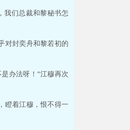
，我们总裁和黎秘书怎
似乎对封奕舟和黎若初的
不是办法呀！”江穆再次
头，瞪着江穆，恨不得一