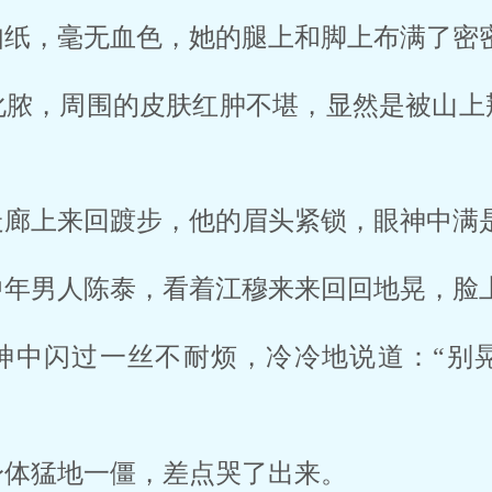
纸，毫无血色，她的腿上和脚上布满了密密
化脓，周围的皮肤红肿不堪，显然是被山上
廊上来回踱步，他的眉头紧锁，眼神中满是
年男人陈泰，看着江穆来来回回地晃，脸上
神中闪过一丝不耐烦，冷冷地说道：“别
体猛地一僵，差点哭了出来。 