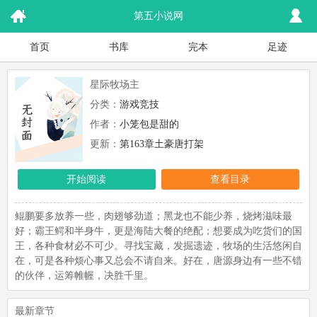
第五小说网
首页
书库
完本
足迹
星际牧场主
分类：
游戏竞技
作者：
小笼包是甜的
更新：
第163章土豪唐打架
开始阅读
查看目录
鲲鹏要多放养一些，肉翅够劲道；黑龙也不能少养，烧烤滋味最
好；霸王鳄和半身牛，更是海陆大餐的绝配；想要成为吃货们的国
王，各种食材必不可少。寻找宝藏，发掘遗迹，牧场的生活悠闲自
在，可是各种烦心事又总会不请自来。好在，唐源身边有一些不错
的伙伴，运筹帷幄，决胜千里。
最新章节