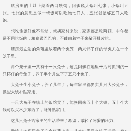
膳房里的土灶上架着两口铁锅，阿爹说大锅叫七张，小锅叫五
张。七张的意思是做一锅饭可以吃饱七口人，五张就是够五口人吃
饱。
想吃饱饭好像不能够，就胡家村来说，家家都是吃两顿。中午都
是不用吃饭的，粮食紧巴巴的，不能由着性子来敞开肚皮吃。
膳房最左边的角落里放着两个兔笼，两只怀了仔的母兔关在一个
笼子里。
两个笼子里一共有十一只兔子，这是阿爹在地里干活时抓到的一
只怀仔的母兔子，养了半个月生下了五只小兔子。
大兔子生小兔子，养了几年了，每年家里都要卖几只大公兔子，
换些大钱补贴家用。
一只大兔子在镇上的饭馆卖了，能换回来五十个大钱。五十个大
钱可以买不少东西了，能补贴家用。
这几只兔子给家里的生活带来了希望，减轻了阿爹的压力。