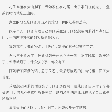
村子坐落在大山脚下，禾娘家住在村尾，出了家门往前走，一盏
茶的时间就是上山路。
家里的地也是阿爹开出来的荒地，种的红薯和芝麻。
娘亲早死，阿爹带着自己和阿弟生活，阿奶想帮阿爹讨个寡妇进
门，一向憨厚朴实的阿爹断然拒绝了。
寡妇都不是省油的灯，讨进门，家里的孩子就落不了好。
自己三十多岁了，还要媳妇干什么？天一黑，吃了晚饭，洗干净
了，倒床就睡了，什么烦心事儿都没有了！
阿奶听了阿爹的话，忍了又忍，最后颤巍巍的拄着竹棍，回了大
伯家。
禾娘想起阿爹的话就笑了，阿爹多好啊！眉儿的爹自从讨了个寡
妇进门，眉儿不是挨打就是挨骂，以前爱笑的眉儿现在见了自己都是
愁眉不展。
看看天上的太阳，快到午时了。禾娘起身进了膳房。