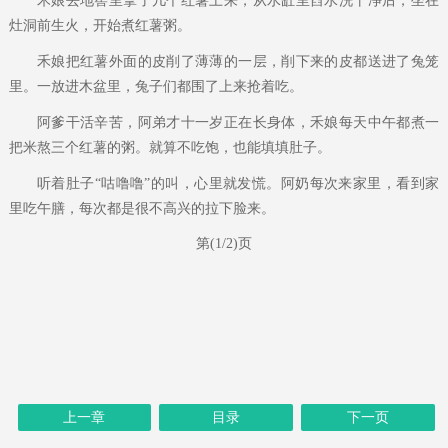
禾娘去地窖里拿了几个红薯上来，从水缸里舀水洗干净后，坐在
灶洞前生火，开始煮红薯粥。
禾娘把红薯外面的皮削了薄薄的一层，削下来的皮都送进了兔笼
里。一放进木盆里，兔子们都围了上来抢着吃。
阿爹干活辛苦，阿弟才十一岁正在长身体，禾娘每天中午都煮一
把米熬三个红薯的粥。就算不吃饱，也能填填肚子。
听着肚子“咕噜噜”的叫，心里就发慌。阿奶每次来家里，看到家
里吃午膳，每次都是很不高兴的拉下脸来。
第(1/2)页
上一章
目录
下一页