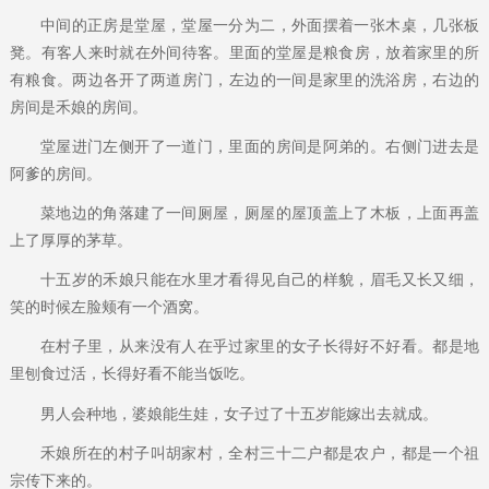
中间的正房是堂屋，堂屋一分为二，外面摆着一张木桌，几张板
凳。有客人来时就在外间待客。里面的堂屋是粮食房，放着家里的所
有粮食。两边各开了两道房门，左边的一间是家里的洗浴房，右边的
房间是禾娘的房间。
堂屋进门左侧开了一道门，里面的房间是阿弟的。右侧门进去是
阿爹的房间。
菜地边的角落建了一间厕屋，厕屋的屋顶盖上了木板，上面再盖
上了厚厚的茅草。
十五岁的禾娘只能在水里才看得见自己的样貌，眉毛又长又细，
笑的时候左脸颊有一个酒窝。
在村子里，从来没有人在乎过家里的女子长得好不好看。都是地
里刨食过活，长得好看不能当饭吃。
男人会种地，婆娘能生娃，女子过了十五岁能嫁出去就成。
禾娘所在的村子叫胡家村，全村三十二户都是农户，都是一个祖
宗传下来的。