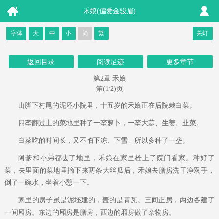
禾娘(偏爱金骏眉)
字体
大
中
小
简
繁
关灯
返回目录
阅读足迹
更多章节
第2章 禾娘
第(1/2)页
山脚下村尾的泥坯小院里，十五岁的禾娘正在后院栽白菜。
四垄翻过土的菜地里种了一垄萝卜，一垄大蒜、生姜、韭菜。
白菜吃的时间长，又不怕下冻、下雪，所以多种了一垄。
阿爹和小弟都去了地里，禾娘在家里栓上了院门看家。种好了
菜，去里面的菜地里摘下来两条大丝瓜后，禾娘去膳房洗干净双手，
倒了一碗水，坐着小憩一下。
家里的房子虽是泥坯建的，盖的是青瓦。三间正房，两边各建了
一间厢房。东边的厢房是膳房，西边的厢房做了杂物房。